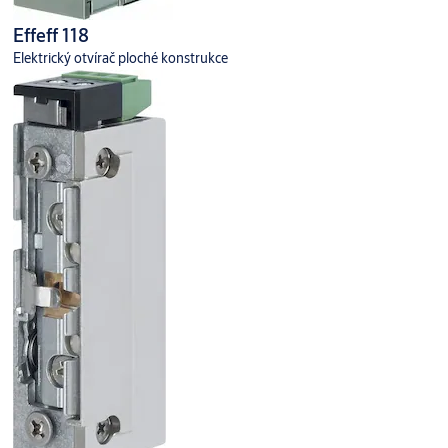
El. otvírač
Effeff 118
Lišta 250 mm
Elektrický otvírač ploché konstrukce