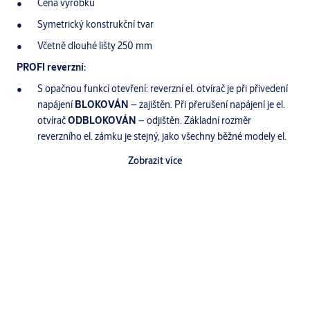
Cena výrobku
Symetrický konstrukční tvar
Včetně dlouhé lišty 250 mm
PROFI reverzní:
S opačnou funkcí otevření: reverzní el. otvírač je při přivedení
napájení
BLOKOVÁN
– zajištěn. Při přerušení napájení je el.
otvírač
ODBLOKOVÁN
– odjištěn. Základní rozměr
reverzního el. zámku je stejný, jako všechny běžné modely el.
otvíračů
FAB PROFI
Zobrazit více
PROFI reverzní + el. impulzem odjištěn pro jeden průchod:
El. otvírač je v poloze ODBLOKOVÁNO po jakémkoliv
přerušení napájení. Po obnovení dodávky proudu do otvírače
NEJSOU
dveře
BLOKOVÁNY
. Čekají na první průchod nebo
kontrolu objektu apoté při znovu uzavření dojde k opětovné
BLOKACI
zámku
PROFI reverzní + signalizace:
Specifikace
El. otvírač je navíc vybaven mikrospínačem se svorkovnicí,