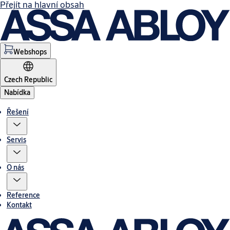
Přejít na hlavní obsah
Webshops
Czech Republic
Nabídka
Řešení
Servis
O nás
Reference
Kontakt