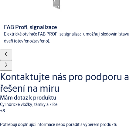
FAB Profi, signalizace
Elektrické otvírače FAB PROFI se signalizací umožňují sledování stavu
dveří (otevřeno/zavřeno).
Kontaktujte nás pro podporu a
řešení na míru
Mám dotaz k produktu
Cylindrické vložky, zámky a klíče
+8
Potřebuji doplňující informace nebo poradit s výběrem produktu.
Dveřní vybavení
Aperio
Digitální a přístupové systémy
CLIQ
Hotelové systémy TESA
Incedo
SMARTair
Traka