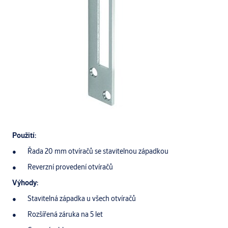
Použití:
Řada 20 mm otvíračů se stavitelnou západkou
Reverzní provedení otvíračů
Výhody:
Stavitelná západka u všech otvíračů
Rozšířená záruka na 5 let