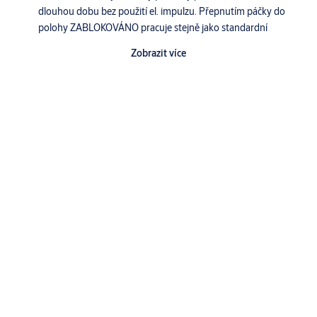
dlouhou dobu bez použití el. impulzu. Přepnutím páčky do
polohy ZABLOKOVÁNO pracuje stejně jako standardní
modely el. otvíračů FAB Klasik
Zobrazit více
Výhody:
Pevná ocelová západka (vylomení 490 kg)
Rozšířená záruka na 5 let
Symetrický konstrukční tvar
Cena výrobku
Včetně dlouhé lišty 250 mm
Specifikace
Technické údaje:
Typ výrobku
Odolnost proti vylomení: 490 kg
Odběr cívek:
Elektrický otvírač
D11 (6 - 12 V AC/DC)
6V AC = 550 mA
Ke stažení
12V AC = 1,1 A