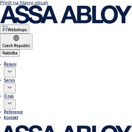
Přejít na hlavní obsah
Webshops
Czech Republic
Nabídka
Řešení
Servis
O nás
Reference
Kontakt