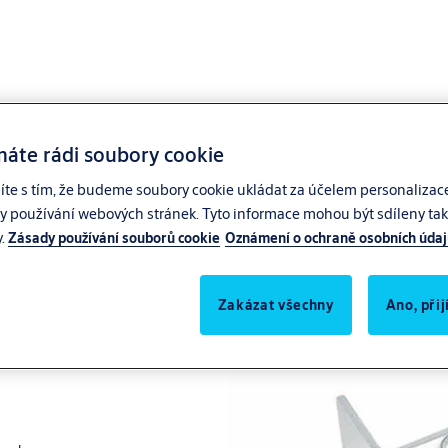
máte rádi soubory cookie
síte s tím, že budeme soubory cookie ukládat za účelem personalizac
zy používání webových stránek. Tyto informace mohou být sdíleny také
 zámek
y.
Zásady používání souborů cookie
Oznámení o ochraně osobních úda
Zakázat všechny
Ano, při