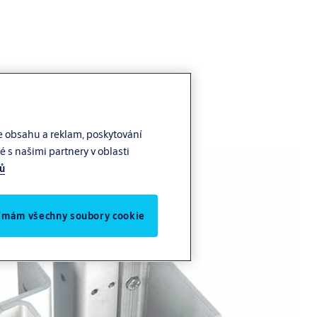
e obsahu a reklam, poskytování
 s našimi partnery v oblasti
jů
jímám všechny soubory cookie