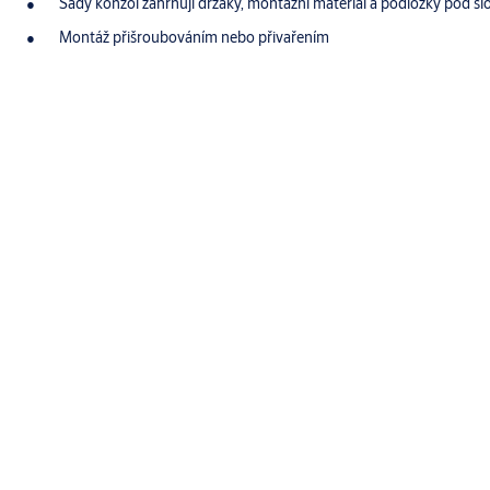
Sady konzol zahrnují držáky, montážní materiál a podložky pod s
Montáž přišroubováním nebo přivařením