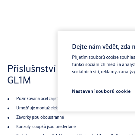
Dejte nám vědět, zda 
Přijetím souborů cookie souhla
funkcí sociálních médií a analý
Přislušnství venkovní vratový
sociálních sítí, reklamy a analýz
GL1M
Nastavení souborů cookie
Pozinkovaná ocel zajišťuje odolnost a dlouhou životnost
Umožňuje montáž elektroniky na sloupky plotu nebo brány
Závorky jsou oboustranné
Konzoly sloupků jsou předvrtané