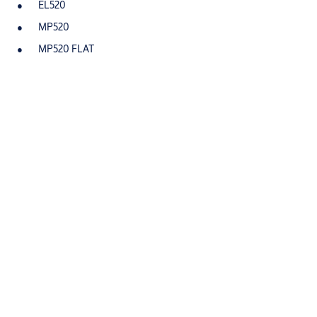
EL520
MP520
MP520 FLAT
Specifikace
Typ výrobku