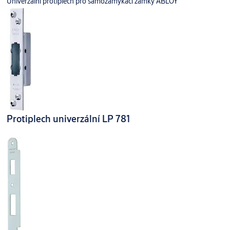
Univerzální protiplech pro samozamykací zámky ABLOY
Protiplech univerzální LP 781