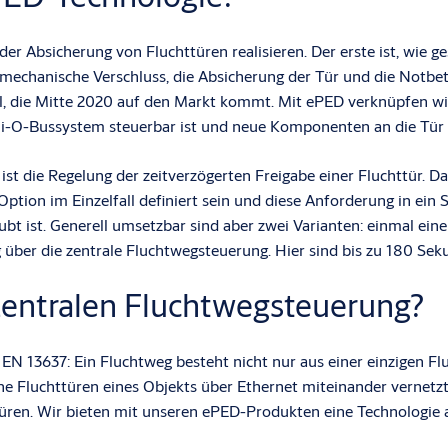
 der Absicherung von Fluchttüren realisieren. Der erste ist, wi
r mechanische Verschluss, die Absicherung der Tür und die Notbe
, die Mitte 2020 auf den Markt kommt. Mit ePED verknüpfen wir
Hi-O-Bussystem steuerbar ist und neue Komponenten an die Tür
ist die Regelung der zeitverzögerten Freigabe einer Fluchttür. D
Option im Einzelfall definiert sein und diese Anforderung in ei
ubt ist. Generell umsetzbar sind aber zwei Varianten: einmal eine
über die zentrale Fluchtwegsteuerung. Hier sind bis zu 180 Se
 zentralen Fluchtwegsteuerung?
 EN 13637: Ein Fluchtweg besteht nicht nur aus einer einzigen F
che Fluchttüren eines Objekts über Ethernet miteinander vernetz
üren. Wir bieten mit unseren ePED-Produkten eine Technologie a