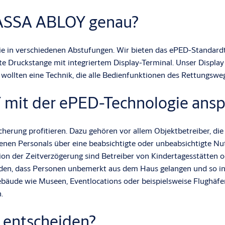
 ASSA ABLOY genau?
e in verschiedenen Abstufungen. Wir bieten das ePED-Standardt
e Druckstange mit integriertem Display-Terminal. Unser Display 
 wollten eine Technik, die alle Bedienfunktionen des Rettungswe
 mit der ePED-Technologie ans
icherung profitieren. Dazu gehören vor allem Objektbetreiber, d
en Personals über eine beabsichtigte oder unbeabsichtigte Nut
ion der Zeitverzögerung sind Betreiber von Kindertagesstätten 
en, dass Personen unbemerkt aus dem Haus gelangen und so in G
bäude wie Museen, Eventlocations oder beispielsweise Flughäfen.
.
 entscheiden?