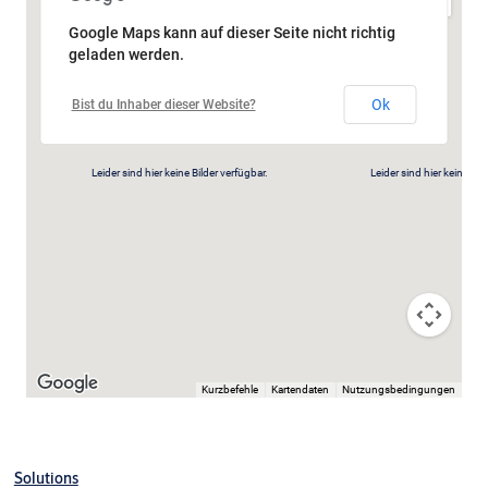
Google Maps kann auf dieser Seite nicht richtig
KESO Mechanik
geladen werden.
Ok
Bist du Inhaber dieser Website?
KESO Mechatronik
KESO eCLIQ
Leider sind hier keine Bilder verfügbar.
Leider sind hier keine Bil
Planet Fingerschutz
Planet Absenkdichtungen
MSL
Aperio
Kurzbefehle
Kartendaten
Nutzungsbedingungen
Sicherheits- & Beschlagsprodukte
Leider sind hier keine Bilder verfügbar.
Leider sind hier keine Bil
Solutions