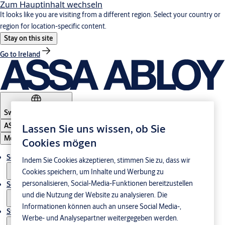
Zum Hauptinhalt wechseln
It looks like you are visiting from a different region. Select your country or
region for location-specific content.
Stay on this site
Go to Ireland
Switzerland
·
Deutsch
ASSA ABLOY Group
Lassen Sie uns wissen, ob Sie
Menu
Cookies mögen
Solutions
Indem Sie Cookies akzeptieren, stimmen Sie zu, dass wir
Cookies speichern, um Inhalte und Werbung zu
personalisieren, Social-Media-Funktionen bereitzustellen
Service
und die Nutzung der Website zu analysieren. Die
Informationen können auch an unsere Social Media-,
Stories
Werbe- und Analysepartner weitergegeben werden.