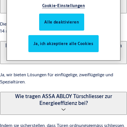
ABLOY Türschliessern?
Cookie-Einstellungen
Alle deaktivieren
Die gerillte Spindel bietet eine Höhenverstellung von bis zu
14 mm, um Montagefehler auszugleichen.
Ja, ich akzeptiere alle Cookies
Können Türschliesser an verschiedenen Arten von
Türen verwendet werden?
Ja, wir bieten Lösungen für einflügelige, zweiflügelige und
Spezialtüren.
Wie tragen ASSA ABLOY Türschliesser zur
Energieeffizienz bei?
Indem sie sicherstellen, dass Türen ordnungsgemäss schliessen,