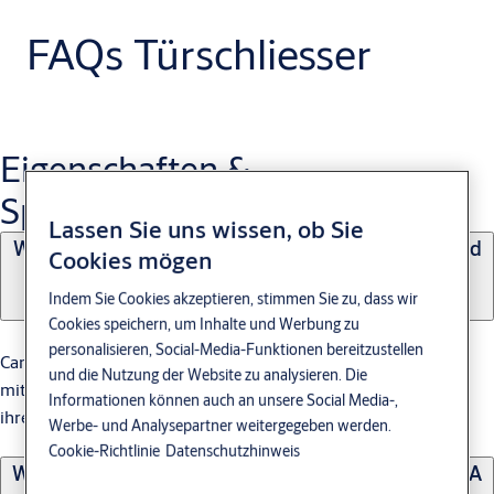
FAQs Türschliesser
Eigenschaften &
Spezifikationen
Lassen Sie uns wissen, ob Sie
®
Was ist der Unterschied zwischen Cam-Motion
und
Cookies mögen
Zahnstangentürschliessern?
Indem Sie Cookies akzeptieren, stimmen Sie zu, dass wir
Cookies speichern, um Inhalte und Werbung zu
personalisieren, Social-Media-Funktionen bereitzustellen
®
Cam-Motion
Türschliesser ermöglichen ein leichteres Öffnen
und die Nutzung der Website zu analysieren. Die
mit reduzierter Kraft, während Zahnstangentürschliesser für
Informationen können auch an unsere Social Media-,
ihre Langlebigkeit und Zuverlässigkeit bekannt sind.
Werbe- und Analysepartner weitergegeben werden.
Cookie-Richtlinie
Datenschutzhinweis
Welche Bedeutung haben gerillte Spindeln in ASSA