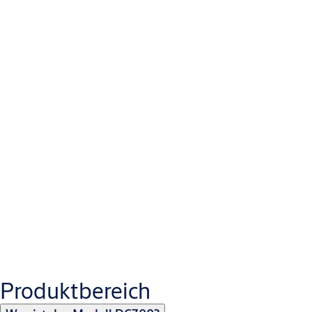
Führungsschienen sind ästhetischer, praktischer und weniger
anfällig für Vandalismus und Ligaturen als Gliederarme.
Wie tragen Türschliesser zur Verbesserung der
Gebäudesicherheit bei?
Sie sorgen dafür, dass Türen sicher schliessen, verhindern
unbefugten Zugriff und verbessern die allgemeine
Gebäudesicherheit.
Welche Aufgabe hat die mechanische
Feststellanlage?
Produktbereich