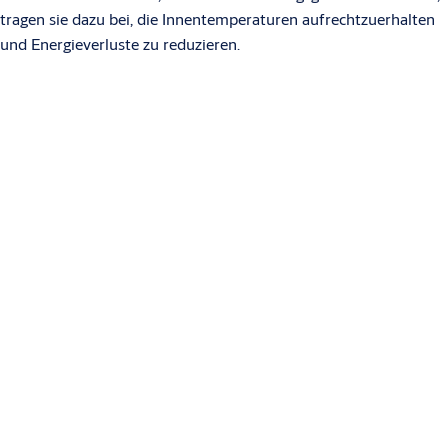
tragen sie dazu bei, die Innentemperaturen aufrechtzuerhalten
und Energieverluste zu reduzieren.
Wie gross ist die maximale Türbreite für ASSA
ABLOY Türschliesser?
Je nach Modell sind sie für Türbreiten bis 1.600 mm geeignet.
Gibt es Lösungen für barrierefreien Zugriff?