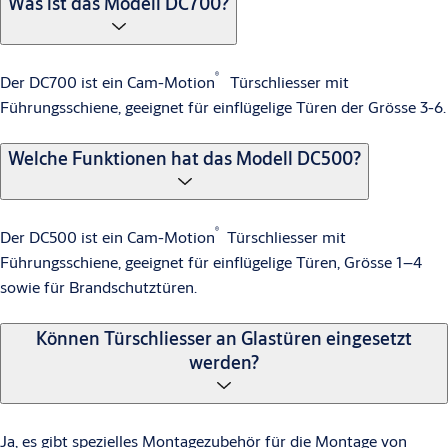
Was ist das Modell DC700?
Er hält die Toröffnung in einem bestimmten Winkel offen, was
in stark frequentierten Bereichen nützlich sein kann, aber nicht
für den Einsatz an Brandschutztüren zugelassen ist.
®
Der DC700 ist ein Cam-Motion
Türschliesser mit
Führungsschiene, geeignet für einflügelige Türen der Grösse 3-6.
Welche Funktionen hat das Modell DC500?
®
Der DC500 ist ein Cam-Motion
Türschliesser mit
Führungsschiene, geeignet für einflügelige Türen, Grösse 1–4
sowie für Brandschutztüren.
Können Türschliesser an Glastüren eingesetzt
werden?
Ja, es gibt spezielles Montagezubehör für die Montage von