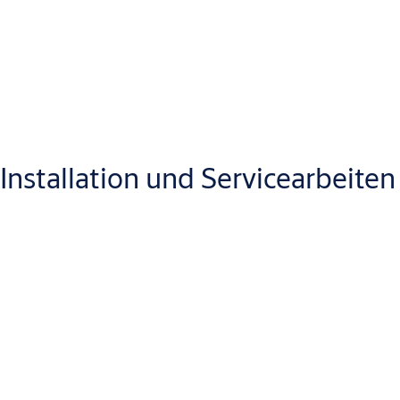
Ja, viele unserer Türschliesser haben ein reversibles Design für
Links- und Rechtsanschlag.
Gibt es Lösungen für Bereiche, in denen ein
geräuscharmer Türbetrieb erforderlich ist?
Installation und Servicearbeiten
®
Ja, Close-Motion
Türschliesser sind speziell für das sanfte und
geräuscharme Schliessen von Türen konzipiert und reduzieren
Geräusche in sensiblen Bereichen.
Wie werden ASSA ABLOY Türschliesser installiert?