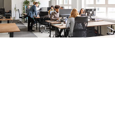
Prístupové systémy a dvere pre
moderné pracovné prostredia
Vaša kancelária nie je len miestom na prácu – je srdcom vášho
podnikania. Pomôžeme vám vytvoriť prostredie, ktoré je
efektívne, bezpečné a príjemné. Naše
automatické posuvné
dvere
a
manuálne otočné dvere
vítajú návštevníkov s