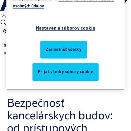
osobných údajov
Nastavenia súborov cookie
Vyhľadať
Riešenie
Zamietnuť všetky
Riešenia pre každé odvetvie
Prijať všetky súbory cookie
Bezpečnosť
kancelárskych budov:
od prístupových