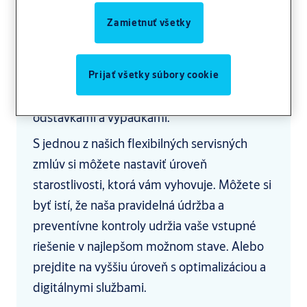
aby odolali skúške času. Napriek tomu však
Zamietnuť všetky
potrebujú pravidelnú údržbu, aby zostali v
stave čoho najväčšej možnej kvality. Tým sa
predíde problémom, skôr ako vzniknú, a
Prijať všetky súbory cookie
ušetria sa vám starosti a náklady spojené s
odstávkami a výpadkami.
S jednou z našich flexibilných servisných
zmlúv si môžete nastaviť úroveň
starostlivosti, ktorá vám vyhovuje. Môžete si
byť istí, že naša pravidelná údržba a
preventívne kontroly udržia vaše vstupné
riešenie v najlepšom možnom stave. Alebo
prejdite na vyššiu úroveň s optimalizáciou a
digitálnymi službami.