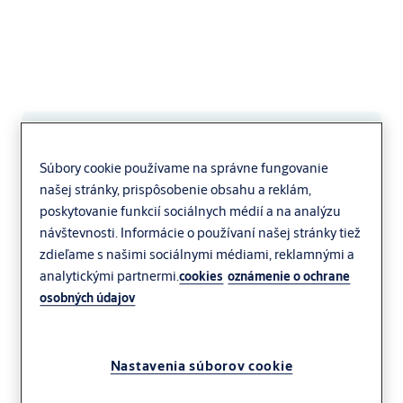
Servisné zmluvy,
Súbory cookie používame na správne fungovanie
ktoré zabezpečujú
našej stránky, prispôsobenie obsahu a reklám,
poskytovanie funkcií sociálnych médií a na analýzu
bezproblémovú
návštevnosti. Informácie o používaní našej stránky tiež
zdieľame s našimi sociálnymi médiami, reklamnými a
analytickými partnermi.
prevádzku
cookies
oznámenie o ochrane
osobných údajov
Vstupy sú neustále v pohybe alebo dokonca
vystavené pôsobeniu poveternostných
Nastavenia súborov cookie
vplyvov, preto sú naše vstupy navrhnuté tak,