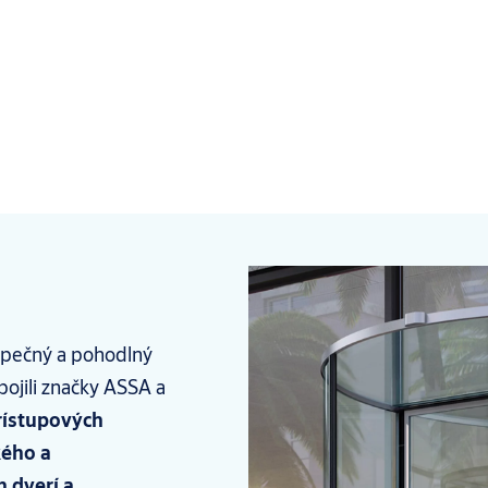
zpečný a pohodlný
ojili značky ASSA a
rístupových
ého a
 dverí a