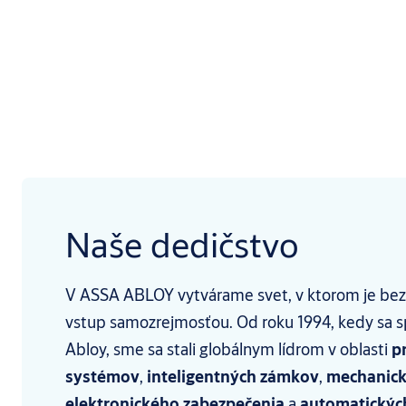
Naše dedičstvo
V ASSA ABLOY vytvárame svet, v ktorom je be
vstup samozrejmosťou. Od roku 1994, kedy sa sp
Abloy, sme sa stali globálnym lídrom v oblasti
p
systémov
,
inteligentných zámkov
,
mechanick
elektronického zabezpečenia
a
automatických