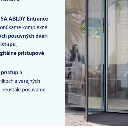
SA ABLOY Entrance
onúkame komplexné
ých posuvných dverí
rístupu
,
igitálne prístupové
ť
prístup
a
ikoch a verejných
 a neustále posúvame