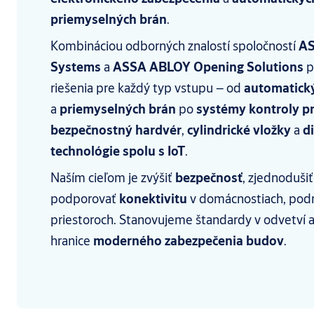
priemyselných brán
.
Kombináciou odborných znalostí spoločností
AS
Systems
a
ASSA ABLOY Opening Solutions
p
riešenia pre každý typ vstupu – od
automatick
a
priemyselných brán
po
systémy kontroly p
bezpečnostný hardvér
,
cylindrické vložky
a
d
technológie spolu s IoT
.
Naším cieľom je zvýšiť
bezpečnosť
, zjednoduši
podporovať
konektivitu
v domácnostiach, podn
priestoroch. Stanovujeme štandardy v odvetví
hranice
moderného zabezpečenia budov
.