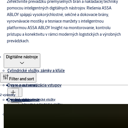
Zefektívnite prevádzku priemyselných brán a nakladacej techniky
pomocou inteligentných digitálnych nástrojov. Riešenia ASSA
ABLOY spájajú vysokorýchlostné, sekčné a dokovacie brány,
vyrovnávacie mostíky a tesniace manžety s inteligentnou
platformou ASSA ABLOY Insight na monitorovanie, kontrolu
prístupu a konektivitu v rámci moderných logistických a výrobných
prevádzkach.
Produkty
Digitálne nástroje
Cylindrické vložky, zámky a kľúče
Filter and sort
Dvere a automatizácia vstupov
Cylindrické vložky
2 výsledky
Dverné vybavenie
Stavebné cylindrické vložky
Visacie zámky
Automatické dvere
Bezpečnostné cylindrické vložky
Elektronické cylindrické vložky
MAXIMUM protection
Digitálne a prístupové systémy
Mechanické zámky
Posuvné dvere
Bezpečnostné riadenie vstupu
Dverné kovanie
HIGH protection
CliqGO
STANDARD protection
Štandardné zámky
Karuselové dvere
Systémy automatických posuvných dverí