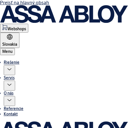
Prejsť na hlavný obsah
Webshops
Slovakia
Menu
Riešenie
Servis
O nás
Referencie
Kontakt