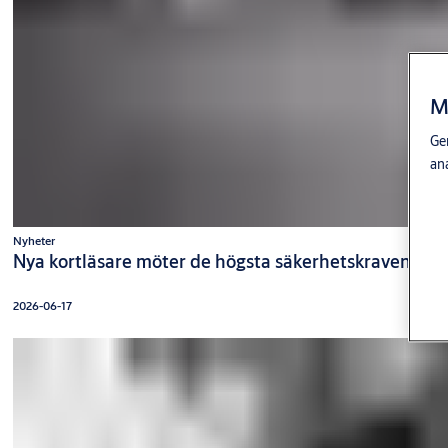
M
Gen
an
Nyheter
Nya kortläsare möter de högsta säkerhetskraven
2026-06-17