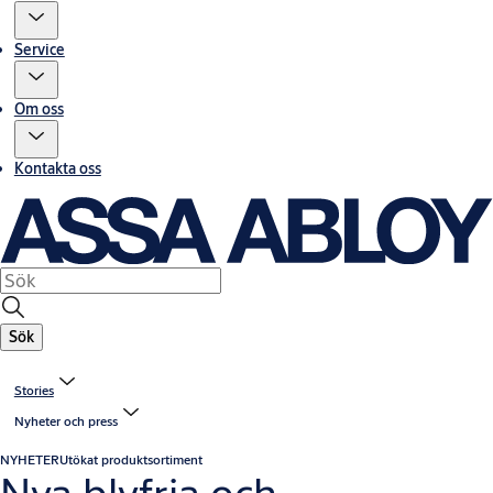
Service
Om oss
Kontakta oss
Sök
Stories
Nyheter och press
NYHETER
Utökat produktsortiment
Nya blyfria och