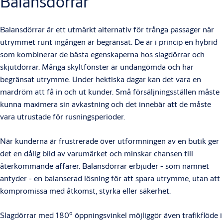
Balansdörrar
Balansdörrar är ett utmärkt alternativ för trånga passager när
utrymmet runt ingången är begränsat. De är i princip en hybrid
som kombinerar de bästa egenskaperna hos slagdörrar och
skjutdörrar. Många skyltfönster är undangömda och har
begränsat utrymme. Under hektiska dagar kan det vara en
mardröm att få in och ut kunder. Små försäljningsställen måste
kunna maximera sin avkastning och det innebär att de måste
vara utrustade för rusningsperioder.
När kunderna är frustrerade över utformningen av en butik ger
det en dålig bild av varumärket och minskar chansen till
återkommande affärer. Balansdörrar erbjuder - som namnet
antyder - en balanserad lösning för att spara utrymme, utan att
kompromissa med åtkomst, styrka eller säkerhet.
Slagdörrar med 180º öppningsvinkel möjliggör även trafikflöde i