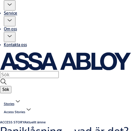
Service
Om oss
Kontakta oss
Sök
Stories
Access Stories
ACCESS STORY
Aktuellt ämne
Paniklåsning – vad är det?