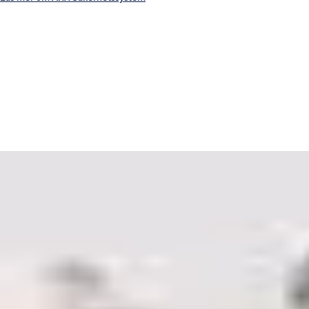
Flexibel kontroll med
passersystem
Ett passersystem säkerställer att rätt personer kan komma in på
rätt områden vid rätt tidpunkt.