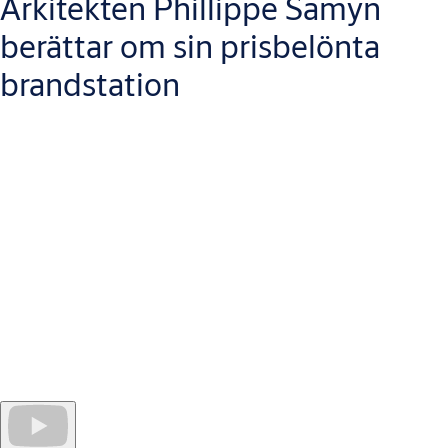
Arkitekten Phillippe Samyn
berättar om sin prisbelönta
brandstation
När brandkåren tog kontakt med Samyn and Partners om
planer för en ny brandstation i den postindustriella staden
Charleroi – en halvtimme från Bryssel – var deras prioritering
att minska svarstiden vid nödsituationer. Med sitt obehindrade
trafikflöde för brandbilar, 48 lätta glasportar och trevliga
boendemiljö för över 100 brandmän överträffade den färdiga
byggnaden alla förväntningar. Entry har pratat med den firade
belgiska arkitekten Philippe Samyn för att ta reda på vilka