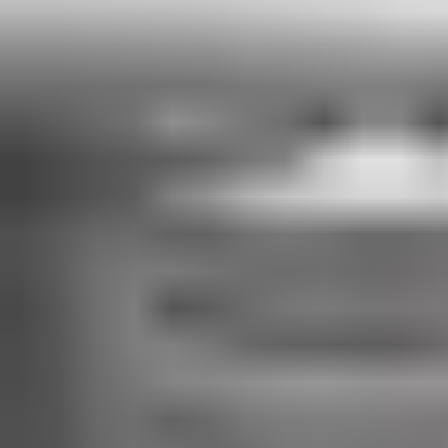
grönsaker.” Och eftersom brandstation är rund blir takets
löparbana oändlig.