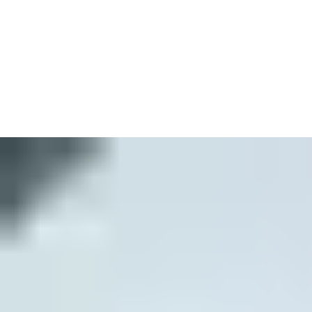
Brandmännen ville kunna köra rakt ut från brandstationen så
fort som möjligt – och ville slippa använda backväxeln för att få
tillbaka brandbilen i läge. En av de angelägnaste frågorna var att
tjäna sekunder – avgörande i kampen att rädda liv.
Brandstationens cirkulära form innebär att alla 48 fordon, vart
och ett med sin egen takskjutport, kan vara redo för aktion när
som helst. Inte nog med det, fordonen kan återvända och köra
tillbaka till sin rätta position utan att förorsaka störningar.