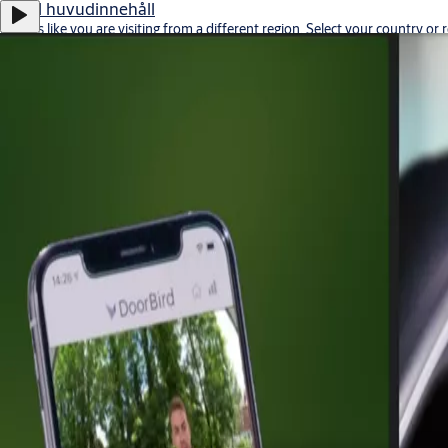
Gå till huvudinnehåll
It looks like you are visiting from a different region. Select your country or 
Stay on this site
Go to Ireland
Karriär
Investerare
Sweden
·
Svenska
ASSA ABLOY Group
Meny