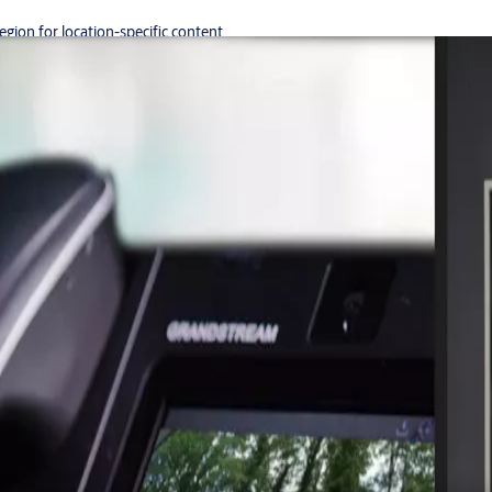
region for location-specific content.