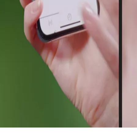
Sök
Lösningar efter behov
Accessystem och säkerhetslösningar
DoorBird