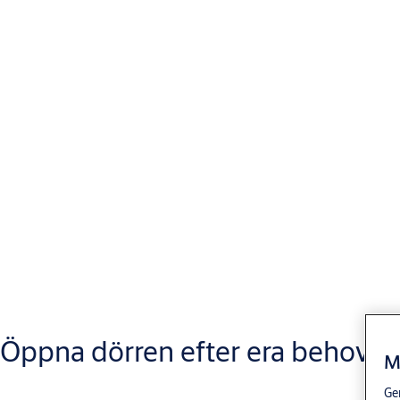
Öppna dörren efter era behov
M
Gen