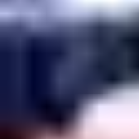
hanterar önskad data i en central databas. Du kommer be­tala en
fast månadsavgift och slipper bekymra dig för datorer,
databaser och backup-rutiner.