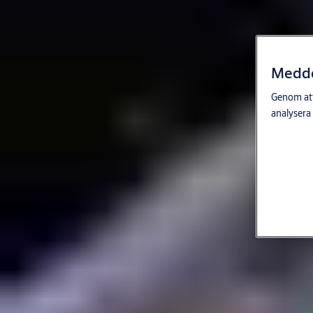
Meddel
Genom att 
analysera