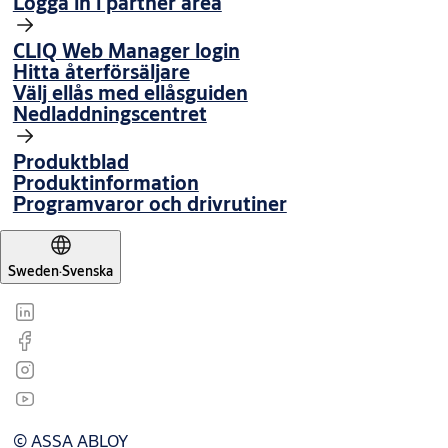
Logga in i partner area
CLIQ Web Manager login
Hitta återförsäljare
Välj ellås med ellåsguiden
Nedladdningscentret
Produktblad
Produktinformation
Programvaror och drivrutiner
Sweden
·
Svenska
© ASSA ABLOY