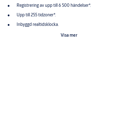
Registrering av upp till 6 500 händelser*.
Upp till 255 tidzoner*.
Inbyggd realtidsklocka.
Centralenheten hanterar fyra dörrar. Till två av dörrarna kan
Visa mer
porttelefon anslutas.
Läsare kan anslutas till alla fyra dörrarna.
Två läsare per dörr kan anslutas (in- och utläsare).
Stödjer porttelefon AT 10, AT 30, AT 70 samt Ringa.
Sex fritt programmerbara reläutgångar.
Sex fritt programmerbara ingångar.
Specifications
Möjlighet för uppringning till svarsapparat (AT 20 / AT 21) eller
direkt via
telefonnätet.
Alla reläer kan ställas att vara potentialfria eller att använda
Elektrisk anslutning
centralenhetens
Strömförsörjning:
V DC 24 (+/-15%)
drivspänning.