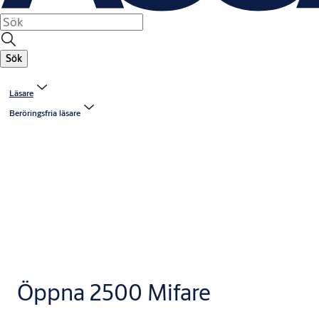
Sök
Läsare
Beröringsfria läsare
Öppna 2500 Mifare