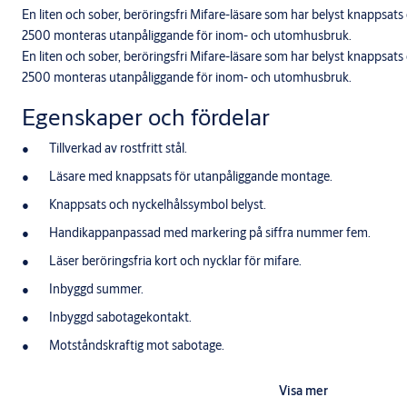
En liten och sober, beröringsfri Mifare-läsare som har belyst knappsa
2500 monteras utanpåliggande för inom- och utomhusbruk.
En liten och sober, beröringsfri Mifare-läsare som har belyst knappsa
2500 monteras utanpåliggande för inom- och utomhusbruk.
Egenskaper och fördelar
Tillverkad av rostfritt stål.
Läsare med knappsats för utanpåliggande montage.
Knappsats och nyckelhålssymbol belyst.
Handikappanpassad med markering på siffra nummer fem.
Läser beröringsfria kort och nycklar för mifare.
Inbyggd summer.
Inbyggd sabotagekontakt.
Motståndskraftig mot sabotage.
För inom- och utomhusbruk.
Visa mer
Integrerbar med andra Multiaccess-produkter.