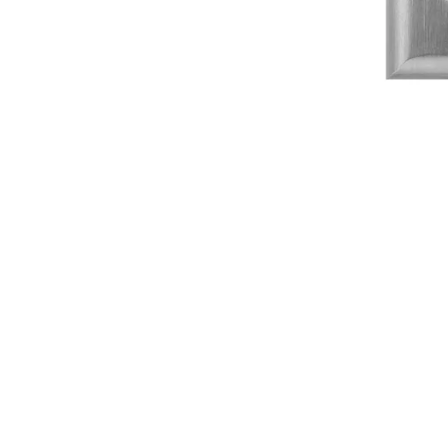
d 32-
bitars nycklar.
12-24 levereras av c