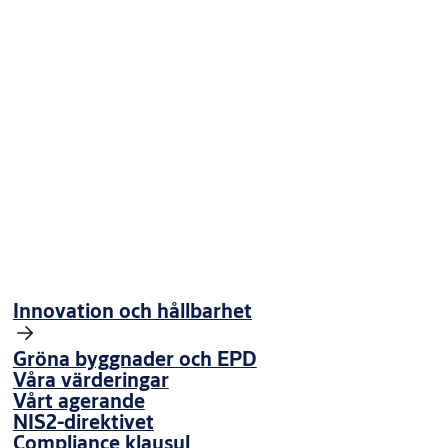
Höjd:
Bredd:
Djup:
Nettovikt i kg:
Monteringshöjd (kabelintags mittpunkt)
Downloads
Innovation och hållbarhet
9226c-oppna2500produktbladswe
(PDF, 519 KB)
ef45f-oeppna2500miljoevarudeklaration
(PDF, 189 KB)
Gröna byggnader och EPD
Våra värderingar
Vårt agerande
NIS2-direktivet
Compliance klausul