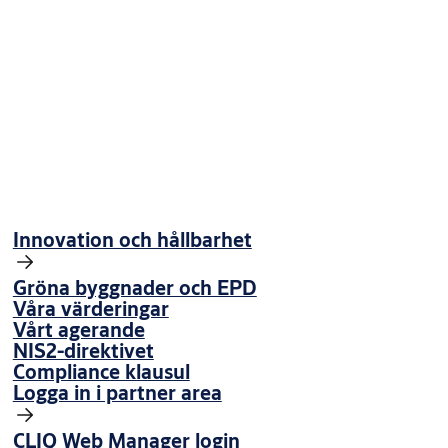
Djup:
Nettovikt i kg:
Downloads
Innovation och hållbarhet
d2fcc-styraio4400miljoevarudeklaration
(PDF, 184 KB)
4e0a5-styraio4400produktbladswe
(PDF, 317 KB)
Gröna byggnader och EPD
Våra värderingar
Vårt agerande
NIS2-direktivet
Compliance klausul
Logga in i partner area
CLIQ Web Manager login