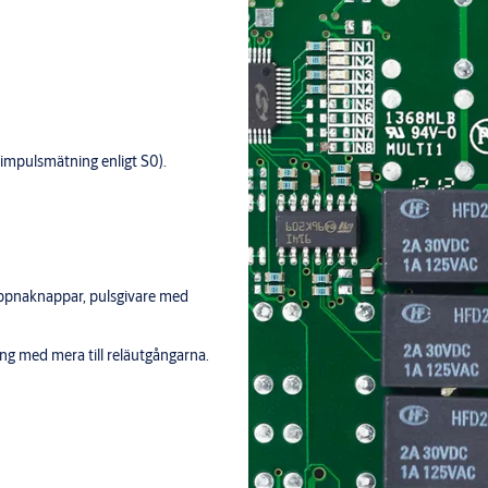
r impulsmätning enligt S0).
 öppnaknappar, pulsgivare med
ing med mera till reläutgångarna.