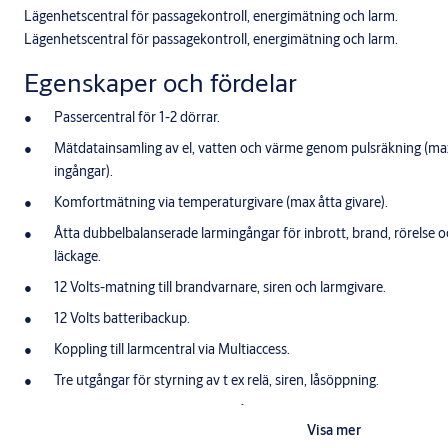
Lägenhetscentral för passagekontroll, energimätning och larm.
Lägenhetscentral för passagekontroll, energimätning och larm.
Egenskaper och fördelar
Passercentral för 1-2 dörrar.
Mätdatainsamling av el, vatten och värme genom pulsräkning (max
ingångar).
Komfortmätning via temperaturgivare (max åtta givare).
Åtta dubbelbalanserade larmingångar för inbrott, brand, rörelse o
läckage.
12 Volts-matning till brandvarnare, siren och larmgivare.
12 Volts batteribackup.
Koppling till larmcentral via Multiaccess.
Tre utgångar för styrning av t ex relä, siren, låsöppning.
Lämpar sig bra för elektronisk låsning av fastighetsboxar.
Visa mer
AES-kryptering (128-bitars).