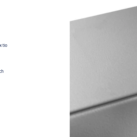
 tio
ch