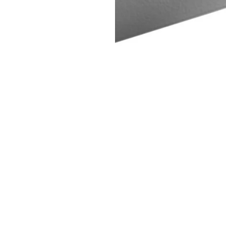
gevarnare,
230 med laddare / V DC 12