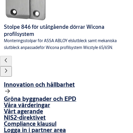
Stolpe 846 för utåtgående dörrar Wicona
profilsystem
Monteringsstolpar för ASSA ABLOY elslutbleck samt mekaniska
slutbleck anpassadeför Wicona profilsystem Wicstyle 65/65N.
Innovation och hållbarhet
Gröna byggnader och EPD
Våra värderingar
Vårt agerande
NIS2-direktivet
Compliance klausul
Logga in i partner area