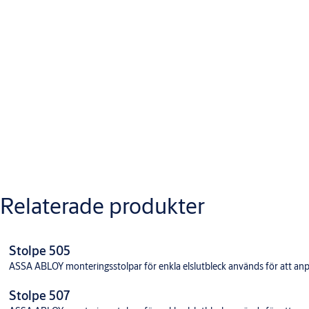
Nerladdningar
M1362.0708 - ASSA Monteringsstolpar SapaFront Svensk
Måttskiss540
Varianter
Relaterade produkter
Produkt
Produkt-ID
Attribut
MONTERINGSSTOLPE 540
505540100031
Ytbehandling: 
Stolpe 505
ASSA ABLOY monteringsstolpar för enkla elslutbleck används för att anpas
Stolpe 507