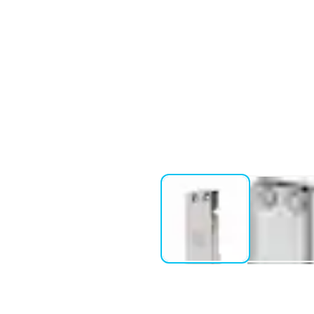
elslutbleckstyp ske utan ändring
s tillsammans med SapaFront
t med enkelfallås eller ASSA
ngsstolpe. Sapa får användas
assade dörrar, kontakta ASSA