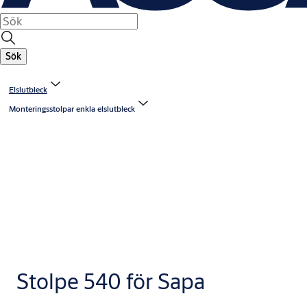
Sök
Elslutbleck
Monteringsstolpar enkla elslutbleck
Stolpe 540 för Sapa