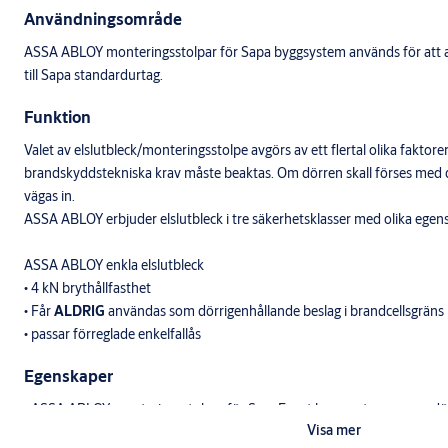
Användningsområde
ASSA ABLOY monteringsstolpar för Sapa byggsystem används för att an
till Sapa standardurtag.
Funktion
Valet av elslutbleck/monteringsstolpe avgörs av ett flertal olika faktore
brandskyddstekniska krav måste beaktas. Om dörren skall förses med
vägas in.
ASSA ABLOY erbjuder elslutbleck i tre säkerhetsklasser med olika egen
ASSA ABLOY enkla elslutbleck
• 4 kN brythållfasthet
• Får
ALDRIG
användas som dörrigenhållande beslag i brandcellsgräns
• passar förreglade enkelfallås
Egenskaper
• ASSA ABLOY monteringsstolpar för SapaFront byggsystem passar dörr-
Visa mer
baksidan