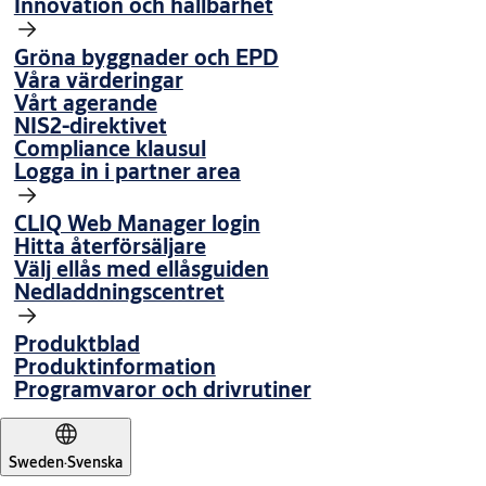
Innovation och hållbarhet
Gröna byggnader och EPD
Våra värderingar
Vårt agerande
NIS2-direktivet
Compliance klausul
Logga in i partner area
CLIQ Web Manager login
Hitta återförsäljare
Välj ellås med ellåsguiden
Nedladdningscentret
Produktblad
Produktinformation
Programvaror och drivrutiner
Sweden
·
Svenska