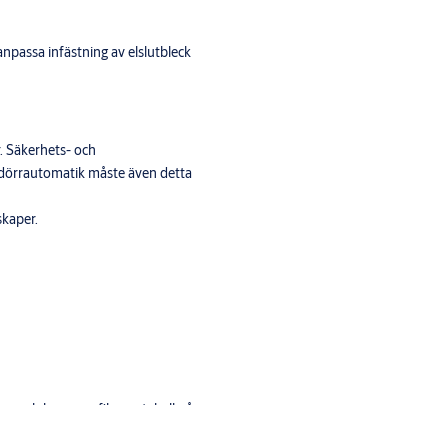
passa infästning av elslutbleck
r. Säkerhets- och
 dörrautomatik måste även detta
skaper.
 och karm profiler, se tabell på