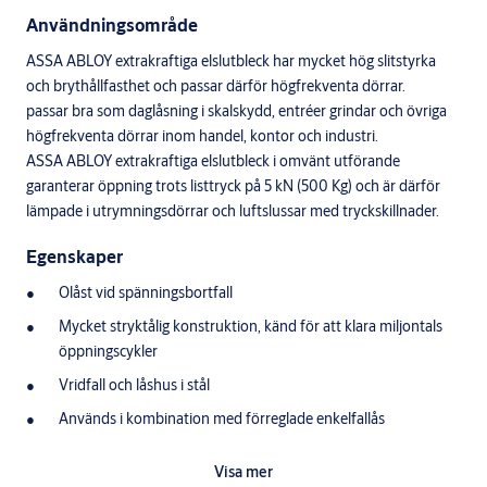
Användningsområde
ASSA ABLOY extrakraftiga elslutbleck har mycket hög slitstyrka
och brythållfasthet och passar därför högfrekventa dörrar.
passar bra som daglåsning i skalskydd, entréer grindar och övriga
högfrekventa dörrar inom handel, kontor och industri.
ASSA ABLOY extrakraftiga elslutbleck i omvänt utförande
garanterar öppning trots listtryck på 5 kN (500 Kg) och är därför
lämpade i utrymningsdörrar och luftslussar med tryckskillnader.
Egenskaper
Olåst vid spänningsbortfall
Mycket stryktålig konstruktion, känd för att klara miljontals
öppningscykler
Vridfall och låshus i stål
Används i kombination med förreglade enkelfallås
Brythållfasthet 7,5 kN (750 Kg)
Visa mer
Garanterar öppning trots listtryck på 5 kN (500 Kg)