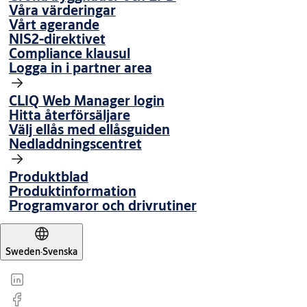
Våra värderingar
Vårt agerande
NIS2-direktivet
Compliance klausul
Logga in i partner area
CLIQ Web Manager login
Hitta återförsäljare
Välj ellås med ellåsguiden
Nedladdningscentret
Produktblad
Produktinformation
Programvaror och drivrutiner
Sweden
·
Svenska