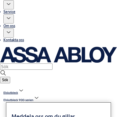
Service
Om oss
Kontakta oss
Sök
Elslutbleck
Elslutbleck 900-serien
Meddela oss om du gillar