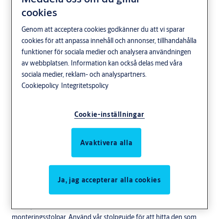
cookies
Genom att acceptera cookies godkänner du att vi sparar
cookies för att anpassa innehåll och annonser, tillhandahålla
funktioner för sociala medier och analysera användningen
Elslutbleck 920
av webbplatsen. Information kan också delas med våra
sociala medier, reklam- och analyspartners.
Cookiepolicy
Integritetspolicy
Cookie-inställningar
Avaktivera alla
Användningsområde
Ja, jag accepterar alla cookies
ASSA ABLOY 920 är ett brandklassat elslutbleck med rättvänd
funktion som är anpassat för låshus med dubbelfall, cylinderfall
eller tryckesfall. Till detta elslutbleck finns ett stort utbud av
monteringsstolpar. Använd vår stolpguide för att hitta den som