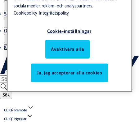
sociala medier, reklam- och analyspartners.
Cookiepolicy
Integritetspolicy
Service
Om oss
Cookie-inställningar
Kontakta oss
Avaktivera alla
Ja, jag accepterar alla cookies
Sök
®
CLIQ
Remote
®
CLIQ
Nycklar