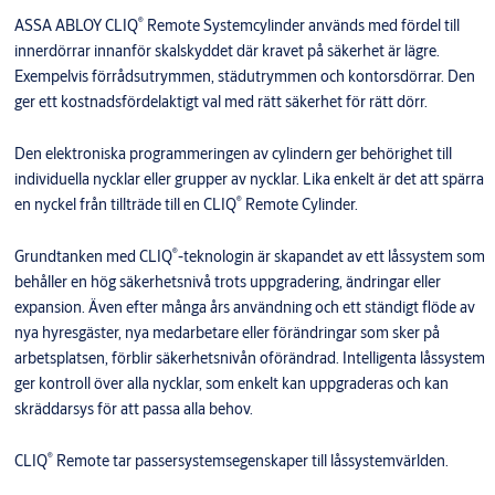
®
ASSA ABLOY CLIQ
Remote Systemcylinder används med fördel till
innerdörrar innanför skalskyddet där kravet på säkerhet är lägre.
Exempelvis förrådsutrymmen, städutrymmen och kontorsdörrar. Den
ger ett kostnadsfördelaktigt val med rätt säkerhet för rätt dörr.
Den elektroniska programmeringen av cylindern ger behörighet till
individuella nycklar eller grupper av nycklar. Lika enkelt är det att spärra
®
en nyckel från tillträde till en CLIQ
Remote Cylinder.
®
Grundtanken med CLIQ
-teknologin är skapandet av ett låssystem som
behåller en hög säkerhetsnivå trots uppgradering, ändringar eller
expansion. Även efter många års användning och ett ständigt flöde av
nya hyresgäster, nya medarbetare eller förändringar som sker på
arbetsplatsen, förblir säkerhetsnivån oförändrad. Intelligenta låssystem
ger kontroll över alla nycklar, som enkelt kan uppgraderas och kan
skräddarsys för att passa alla behov.
®
CLIQ
Remote tar passersystemsegenskaper till låssystemvärlden.