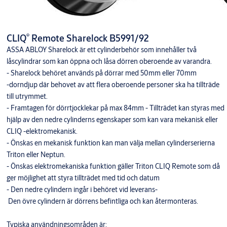
®
CLIQ
Remote Sharelock B5991/92
ASSA ABLOY Sharelock är ett cylinderbehör som innehåller två
låscylindrar som kan öppna och låsa dörren oberoende av varandra.
- Sharelock behöret används på dörrar med 50mm eller 70mm
-dorndjup där behovet av att flera oberoende personer ska ha tillträde
till utrymmet.
- Framtagen för dörrtjocklekar på max 84mm - Tillträdet kan styras med
hjälp av den nedre cylinderns egenskaper som kan vara mekanisk eller
CLIQ -elektromekanisk.
- Önskas en mekanisk funktion kan man välja mellan cylinderserierna
Triton eller Neptun.
- Önskas elektromekaniska funktion gäller Triton CLIQ Remote som då
ger möjlighet att styra tillträdet med tid och datum
- Den nedre cylindern ingår i behöret vid leverans-
Den övre cylindern är dörrens befintliga och kan återmonteras.
Typiska användningsområden är: