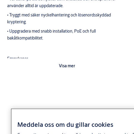
använder alltid är uppdaterade.
• Tryggt med säker nyckelhantering och lösenordsskyddad
kryptering.
• Uppgradera med snabb installation, PoE och full
bakåtkompatibilitet.
Egenskaper
Visa mer
Stöder "Power over Ethernet"
Anslutning och datatrafik via nätverkskabel
Produktbeskrivning
Tillstånd ändringar i tider och tillstånd (beroende på nyckel
typ) samt avläsningen av händelseloggar
Statuslampor (LED)
Anslutning via nätverkskabel RJ45
Meddela oss om du gillar cookies
USB C-anslutning