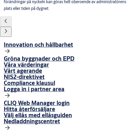
förändringar på nyckeln kan göras helt oberoende av administratörens
plats eller tiden på dygnet.
Innovation och hållbarhet
Gröna byggnader och EPD
Våra värderingar
Vårt agerande
NIS2-direktivet
Compliance klausul
Logga in i partner area
CLIQ Web Manager login
Hitta återförsäljare
Välj ellås med ellåsguiden
Nedladdningscentret