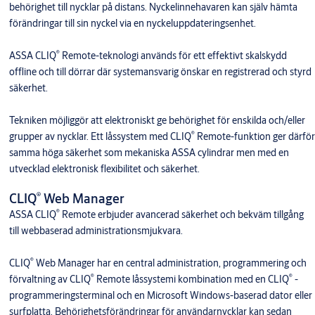
712019T09000
förpackningar: 000
behörighet till nycklar på distans. Nyckelinnehavaren kan själv hämta
förändringar till sin nyckel via en nyckeluppdateringsenhet.
®
ASSA CLIQ
Remote-teknologi används för ett effektivt skalskydd
offline och till dörrar där systemansvarig önskar en registrerad och styrd
säkerhet.
Tekniken möjliggör att elektroniskt ge behörighet för enskilda och/eller
®
grupper av nycklar. Ett låssystem med CLIQ
Remote-funktion ger därför
samma höga säkerhet som mekaniska ASSA cylindrar men med en
utvecklad elektronisk flexibilitet och säkerhet.
®
CLIQ
Web Manager
®
ASSA CLIQ
Remote erbjuder avancerad säkerhet och bekväm tillgång
till webbaserad administrationsmjukvara.
®
CLIQ
Web Manager har en central administration, programmering och
®
®
förvaltning av CLIQ
Remote låssystemi kombination med en CLIQ
-
programmeringsterminal och en Microsoft Windows-baserad dator eller
surfplatta. Behörighetsförändringar för användarnycklar kan sedan