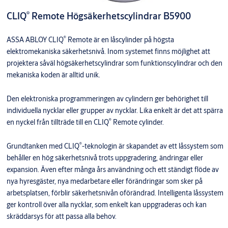
®
CLIQ
Remote Högsäkerhetscylindrar B5900
®
ASSA ABLOY CLIQ
Remote är en låscylinder på högsta
elektromekaniska säkerhetsnivå. Inom systemet finns möjlighet att
projektera såväl högsäkerhetscylindrar som funktionscylindrar och den
mekaniska koden är alltid unik.
Den elektroniska programmeringen av cylindern ger behörighet till
individuella nycklar eller grupper av nycklar. Lika enkelt är det att spärra
®
en nyckel från tillträde till en CLIQ
Remote cylinder.
®
Grundtanken med CLIQ
-teknologin är skapandet av ett låssystem som
behåller en hög säkerhetsnivå trots uppgradering, ändringar eller
expansion. Även efter många års användning och ett ständigt flöde av
nya hyresgäster, nya medarbetare eller förändringar som sker på
arbetsplatsen, förblir säkerhetsnivån oförändrad. Intelligenta låssystem
ger kontroll över alla nycklar, som enkelt kan uppgraderas och kan
skräddarsys för att passa alla behov.