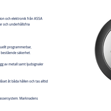
sion och elektronik från ASSA
r och underhållsfria
duellt programmerbar,
ch bestående säkerhet.
gg av metall samt ljudsignaler
set åt båda hållen och tas alltid
passersystem. Marknadens