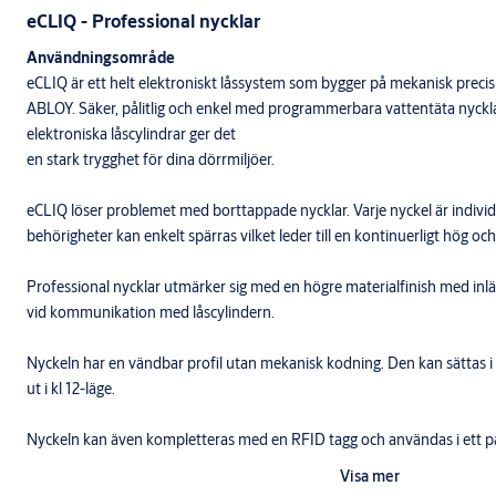
eCLIQ - Professional nycklar
Användningsområde
eCLIQ är ett helt elektroniskt låssystem som bygger på mekanisk preci
ABLOY. Säker, pålitlig och enkel med programmerbara vattentäta nyckla
elektroniska låscylindrar ger det
en stark trygghet för dina dörrmiljöer.
eCLIQ löser problemet med borttappade nycklar. Varje nyckel är indivi
behörigheter kan enkelt spärras vilket leder till en kontinuerligt hög o
Professional nycklar utmärker sig med en högre materialfinish med inlä
vid kommunikation med låscylindern.
Nyckeln har en vändbar profil utan mekanisk kodning. Den kan sättas i lå
ut i kl 12-läge.
Nyckeln kan även kompletteras med en RFID tagg och användas i ett 
ledande RFID teknologierna är tillgängliga.
Visa mer