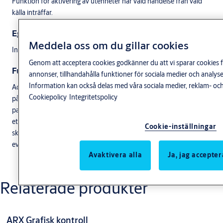
Funktion för aktivering av utenheter när vald händelse från vald
källa inträffar.
Egenskaper
Meddela oss om du gillar cookies
Ingår från start i ARX Standard, Advanced och Professional.
Genom att acceptera cookies godkänner du att vi sparar cookies f
Funktion
annonser, tillhandahålla funktioner för sociala medier och anal
Information kan också delas med våra sociala medier, reklam- och
Administratören kan välja vilken händelse som Trigger ska reagera
Cookiepolicy
Integritetspolicy
på, antingen en hän­delse vid en dörr eller av en operatör i
passersystemet. Vid aktivering av Trigger-funktionen kan antingen
ett eller flera relän styras, eller ett eller flera E-postmeddelande
Cookie-inställningar
skickas iväg till valda adresser. Det går även att skapa
evakueringslistor via Triggers.
Avaktivera alla
Ja, jag accepter
Relaterade produkter
ARX Grafisk kontroll