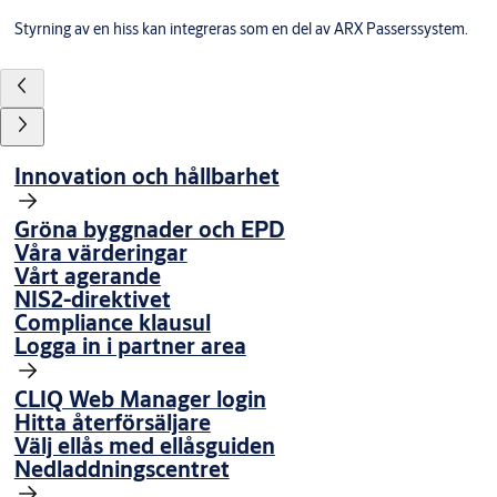
Styrning av en hiss kan integreras som en del av ARX Passerssystem.
Innovation och hållbarhet
Gröna byggnader och EPD
Våra värderingar
Vårt agerande
NIS2-direktivet
Compliance klausul
Logga in i partner area
CLIQ Web Manager login
Hitta återförsäljare
Välj ellås med ellåsguiden
Nedladdningscentret