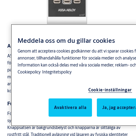
Meddela oss om du gillar cookies
Användningsområde
Genom att acceptera cookies godkänner du att vi sparar cookies f
™
ASSA ABLOY Pando
Display Go är en beröringsfri generisk läsare
annonser, tillhandahålla funktioner för sociala medier och anal
för fysiska kort och taggar samt mobila kort. Läsaren används för
Information kan också delas med våra sociala medier, reklam- och
passage och manövrering av ARX Larm vid dörr eller som
Cookiepolicy
Integritetspolicy
™
manöverpanel. ASSA ABLOY Pando
Display Go kan även
användas som uppdateringsläsare för offline med DESFire
Cookie-inställningar
kort/taggar
Funktion
Avaktivera alla
Ja, jag accepter
För enkelt handhavande har läsaren strategiskt placerade upplysta
symboler och grafisk display för kommunikation med användaren.
Knappsatsen är bakgrundsbelyst och knapparna är slittåliga av
rostfritt stål. Traditionell avläsning vid läsaren av fysiska identiteter