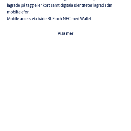
lagrade på tagg eller kort samt digitala identiteter lagrad i din
mobiltelefon.
Mobile access via både BLE och NFC med Wallet.
Egenskaper
Visa mer
Anpassad för inomhus och utomhusmontage Pando Display Go
™
stöder Hi-O
samt SIO-kommunikation. Med hjälp av Hi-O kan
varje enhet (läsare, lås, och så vidare) erbjuda intelligent
driftövervakning i realtid.
Nerladdningar
M4602.2211 - Produktblad Pando Display Go verJ