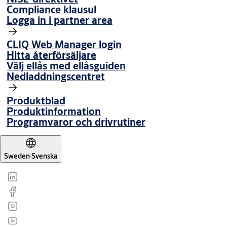
Compliance klausul
Logga in i partner area
CLIQ Web Manager login
Hitta återförsäljare
Välj ellås med ellåsguiden
Nedladdningscentret
Produktblad
Produktinformation
Programvaror och drivrutiner
Sweden
·
Svenska