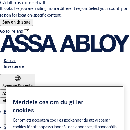
Gå till huvudinnehåll
It looks like you are visiting from a different region. Select your country or
region for location-specific content.
Stay on this site
Go to Ireland
Karriär
Investerare
Sweden
·
Svenska
ASSA ABLOY Group
Meddela oss om du gillar
Meny
cookies
Produkter och lösningar
Genom att acceptera cookies godkänner du att vi sparar
cookies för att anpassa innehåll och annonser, tillhandahålla
Stories