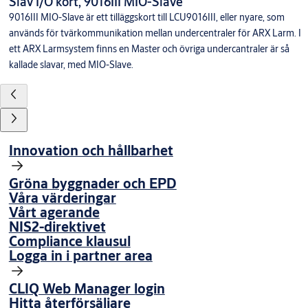
Slav I/O kort, 9016III MIO-Slave
9016III MIO-Slave är ett tilläggskort till LCU9016III, eller nyare, som
används för tvärkommunikation mellan undercentraler för ARX Larm. I
ett ARX Larmsystem finns en Master och övriga undercantraler är så
kallade slavar, med MIO-Slave.
Innovation och hållbarhet
Gröna byggnader och EPD
Våra värderingar
Vårt agerande
NIS2-direktivet
Compliance klausul
Logga in i partner area
CLIQ Web Manager login
Hitta återförsäljare