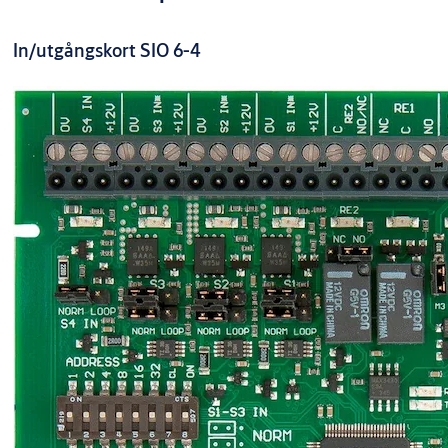
Varianter
In/utgångskort SIO 6-4
Produkt
Produkt-ID
ARX Communicator
S5590000160WOB