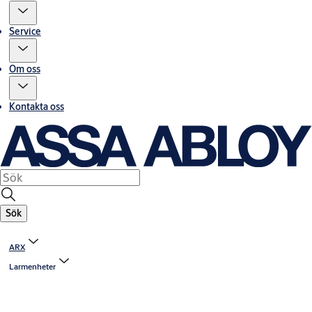
Service
Om oss
Kontakta oss
Sök
ARX
Larmenheter