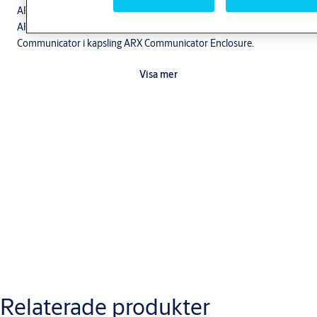
ARX Power 9008 och ARX Power är förberedda för montage av
ARX Communicator. För användning till LCU9016III monteras ARX
Communicator i kapsling ARX Communicator Enclosure.
Visa mer
Nerladdningar
M4380.2112 - Produktblad ASSA ABLOY ARX Communicator
Relaterade produkter