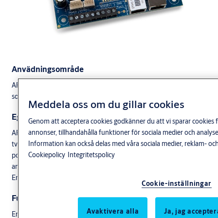
Anvädningsområde
ARX Communicator är en kommunikationsenhet och larmsändare
som integreras med ARX Säkerhetssystem.
Meddela oss om du gillar cookies
Egenskaper
Genom att acceptera cookies godkänner du att vi sparar cookies f
annonser, tillhandahålla funktioner för sociala medier och anal
ARX Communicator kan agera larmsändare med krypterad
Information kan också delas med våra sociala medier, reklam- och
tvåvägskommunikation via IP och mobila nätet med valfri
Cookiepolicy
Integritetspolicy
pollningsfrekvens för att uppnå det säkerhetskrav som
anläggningen kräver (upp till larmklass 4).
Enheten fungerar tillsammans med LCU9016III, ARX Power 9008.
Cookie-inställningar
Funktion
Avaktivera alla
Ja, jag accepter
Enheten fungerar tillsammans med LCU9016III, ARX Power 9008.