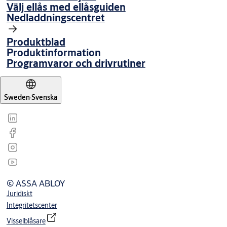
Välj ellås med ellåsguiden
Nedladdningscentret
Produktblad
Produktinformation
Programvaror och drivrutiner
Sweden
·
Svenska
© ASSA ABLOY
Juridiskt
Integritetscenter
Visselblåsare