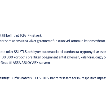
till befintligt TCP/IP-nätverk.
ner som är anslutna vilket garanterar funktion vid kommunikationsavbrott 
tokollet SSL/TLS och byter automatiskt till kundunika kryptonycklar i sa
er 100 000 kort och i praktiken obegränsat antal scheman, kalendrar, dagtype
rföras till ASSA ABLOY ARX-servern.
efintligt TCP/IP-nätverk. LCU9101IV hanterar läsare för in- respektive ut