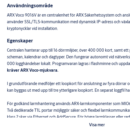
Användningsområde
ARX Voco 9016V är en centralenhet för ARX Säkerhetssystem och ansluts
använder SSL/TLS-kommunikation med dynamisk IP-adress och växlar 
kryptonycklar vid installation.
Egenskaper
Centralen hanterar upp till 16 dörrmiljöer, över 400 000 kort, samt ett
scheman, kalendrar och dagtyper. Den fungerar autonomt vid nätverks
000 logghändelser lokalt. Programvaran lagras i flashminne och uppda
kräver ARX Voco-mjukvara.
I grundutförande medföljer ett loopkort för anslutning av fyra dörrar o
kan byggas ut med upp till tre ytterligare loopkort. En separat loggfil h
För godkänd larmhantering används ARX-larmkomponenter som MIO6
Två dedikerade T1L portar möjliggör säker och flexibel larmkommunikat
klass 2 sker via Ethernet och AddSecure. För högre larmklasser eller r
används ARX Communicator som integrerad larmsändare.
Visa mer