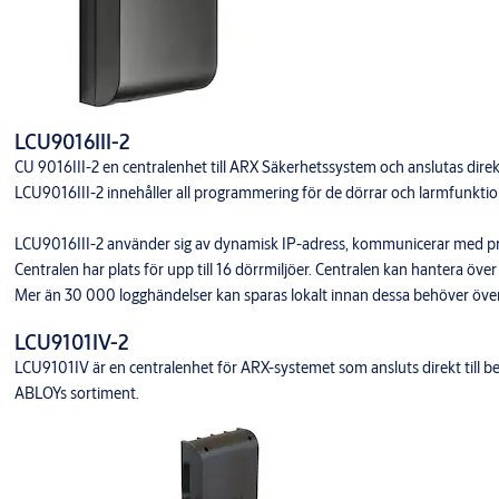
LCU9016III-2
CU 9016III-2 en centralenhet till ARX Säkerhetssystem och anslutas direkt 
LCU9016III-2 innehåller all programmering för de dörrar och larmfunktio
LCU9016III-2 använder sig av dynamisk IP-adress, kommunicerar med pro
Centralen har plats för upp till 16 dörrmiljöer. Centralen kan hantera öv
Mer än 30 000 logghändelser kan sparas lokalt innan dessa behöver öve
LCU9101IV-2
LCU9101IV är en centralenhet för ARX-systemet som ansluts direkt till b
ABLOYs sortiment.