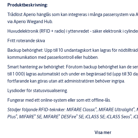
Produktbeskrivning:
Trådlöst Aperio hänglås som kan integreras i många passersystem via A
via Aperio Wiegand Hub.
Huvudelektronik (RFID + radio) i yttervredet - säker elektronik i cylind
Fritt roterande skiva
Backup behörighet: Upp till 10 undantagskort kan lagras för nödtillträde 
kommunikation med passerkontroll eller hubben.
Smart hantering av behörighet: Förutom backup behörighet kan de sena
till 1 000) lagras automatiskt och under en begränsad tid (upp till 30 d
fortfarande kan göras utan att administratören behöver ingripa.
Lysdioder för statusvisualisering.
Fungerar med ett online-system eller som ett
®
®
Stödjer följande RFID-tekniker: MIFARE Classic
, MIFARE Ultralight
,
®
®
®
®
®
Plus
, MIFARE
SE, MIFARE
DESFire
SE; iCLASS SE; iCLASS Seos
, i
Visa mer