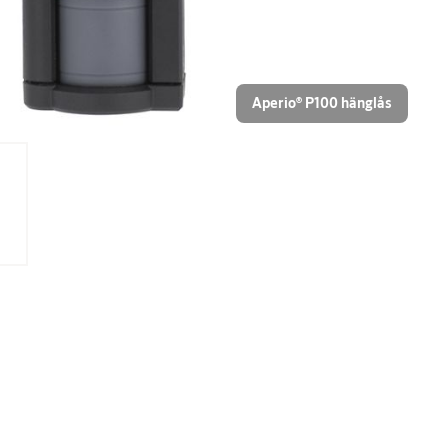
Aperio® P100 hänglås