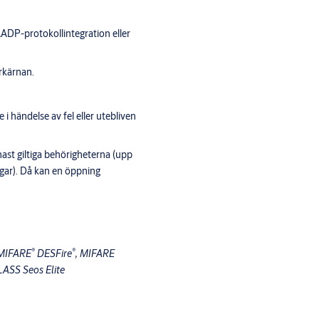
ADP-protokollintegration eller
erkärnan.
i händelse av fel eller utebliven
st giltiga behörigheterna (upp
agar). Då kan en öppning
 offline-lås.
®
®
 MIFARE
DESFire
, MIFARE
CLASS Seos Elite