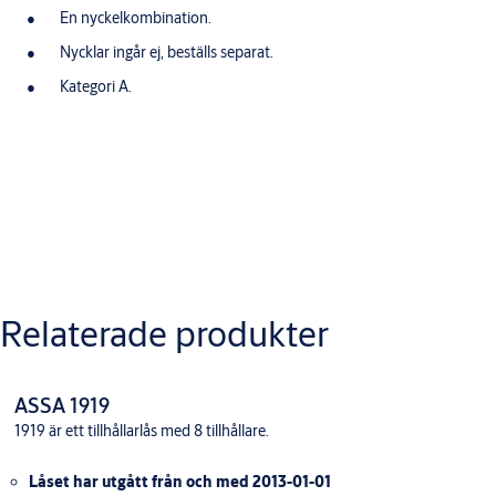
En nyckelkombination.
Nycklar ingår ej, beställs separat.
Kategori A.
Nerladdningar
Relaterade produkter
Ritning Östmark 308
ASSA 1919
1919 är ett tillhållarlås med 8 tillhållare.
Låset har utgått från och med 2013-01-01