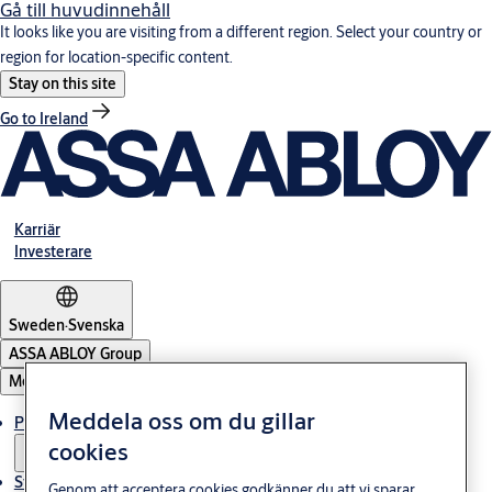
Gå till huvudinnehåll
It looks like you are visiting from a different region. Select your country or
region for location-specific content.
Stay on this site
Go to Ireland
Karriär
Investerare
Sweden
·
Svenska
ASSA ABLOY Group
Meny
Meddela oss om du gillar
Produkter och lösningar
cookies
Stories
Genom att acceptera cookies godkänner du att vi sparar