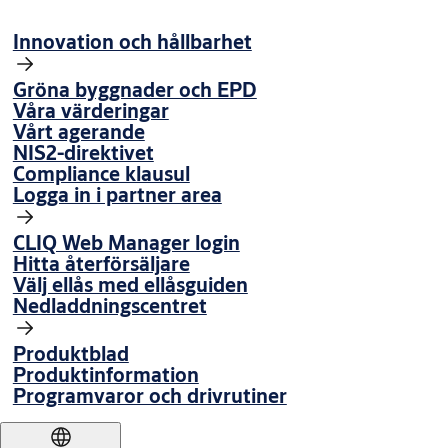
Innovation och hållbarhet
Gröna byggnader och EPD
Våra värderingar
Vårt agerande
NIS2-direktivet
Compliance klausul
Logga in i partner area
CLIQ Web Manager login
Hitta återförsäljare
Välj ellås med ellåsguiden
Nedladdningscentret
Produktblad
Produktinformation
Programvaror och drivrutiner