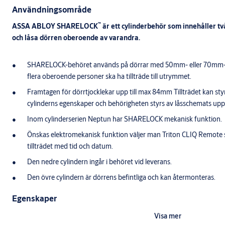
Användningsområde
™
ASSA ABLOY SHARELOCK
är ett cylinderbehör som innehåller t
och låsa dörren oberoende av varandra.
SHARELOCK-behöret används på dörrar med 50mm- eller 70mm-d
flera oberoende personer ska ha tillträde till utrymmet.
Framtagen för dörrtjocklekar upp till max 84mm Tillträdet kan st
cylinderns egenskaper och behörigheten styrs av låsschemats up
Inom cylinderserien Neptun har SHARELOCK mekanisk funktion.
Önskas elektromekanisk funktion väljer man Triton CLIQ Remote s
tillträdet med tid och datum.
Den nedre cylindern ingår i behöret vid leverans.
Den övre cylindern är dörrens befintliga och kan återmonteras.
Egenskaper
SHARELOCK-behöret (behör inkl nedre cylinder) uppfyller kraven i
Visa mer