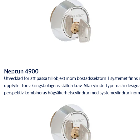
Utsida
-Övre och nedre cylindern manövrerar låshuset, oberoende av varandr
-Valet av övre och nedre cylinder kan vara både mekaniskt och elekrom
Tillträde nedre cylinder
-Elektromekanisk Triton CLIQ Remote cylinder (B5990) tillträdet styrs
nyckel som har behörighet.
-Mekanisk cylinder (Triton 5990/Neptun 4990) tillträdet styrs av lås
Insida
Neptun 4900
-Existerande behör på dörrens insida kan användas. Dock vid krav på k
Utvecklad för att passa till objekt inom bostadssektorn. I systemet finn
användas och vid klass 3 skall rund cylinder beslås från insidan. Finns 
uppfyller försäkringsbolagens ställda krav. Alla cylindertyperna är desi
infästning av SHARELOCK bytas ut till höghållfasthetsskruvar.
perspektiv kombineras högsäkerhetscylindrar med systemcylindrar inom