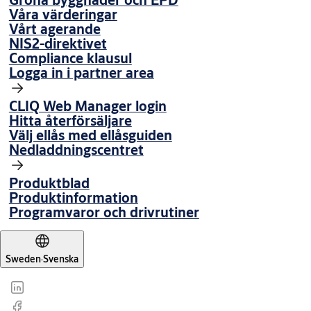
Våra värderingar
Vårt agerande
NIS2-direktivet
Compliance klausul
Logga in i partner area
CLIQ Web Manager login
Hitta återförsäljare
Välj ellås med ellåsguiden
Nedladdningscentret
Produktblad
Produktinformation
Programvaror och drivrutiner
Sweden
·
Svenska