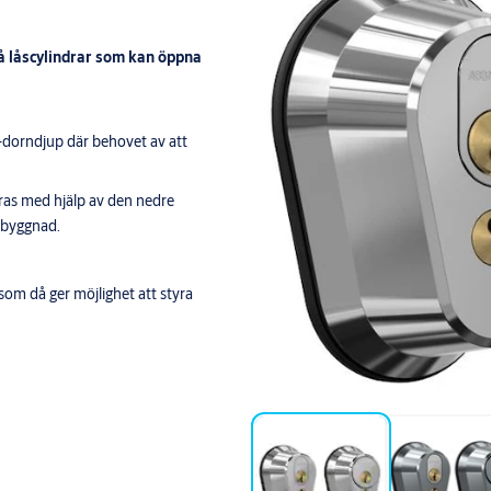
vå låscylindrar som kan öppna
orndjup där behovet av att
yras med hjälp av den nedre
pbyggnad.
om då ger möjlighet att styra
 SSF3522 klass 3