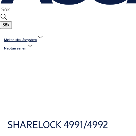
Sök
Mekaniska låssystem
Neptun serien
SHARELOCK 4991/4992