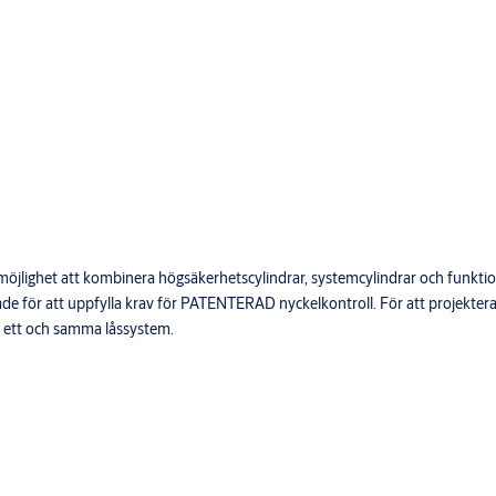
a.
ekanisk eller en kombination.
 med stöd tid och datum vilken
systemets uppbyggnad
lass 2A skall runt magnetvred
s möjlighet att kombinera högsäkerhetscylindrar, systemcylindrar och funkt
detta måste skruvarna för
gnade för att uppfylla krav för PATENTERAD nyckelkontroll. För att projekte
 ett och samma låssystem.