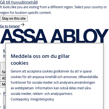
Gå till huvudinnehåll
It looks like you are visiting from a different region. Select your country or
region for location-specific content.
Stay on this site
Go to Ireland
Karriär
Meddela oss om du gillar
Investerare
cookies
Genom att acceptera cookies godkänner du att vi sparar
Sweden
·
Svenska
cookies för att anpassa innehåll och annonser, tillhandahålla
ASSA ABLOY Group
funktioner för sociala medier och analysera användningen
Meny
av webbplatsen. Information kan också delas med våra
Produkter och lösningar
sociala medier, reklam- och analyspartners.
Cookiepolicy
Integritetspolicy
Stories