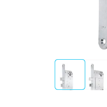
ss.
netvred används på huvudlåset