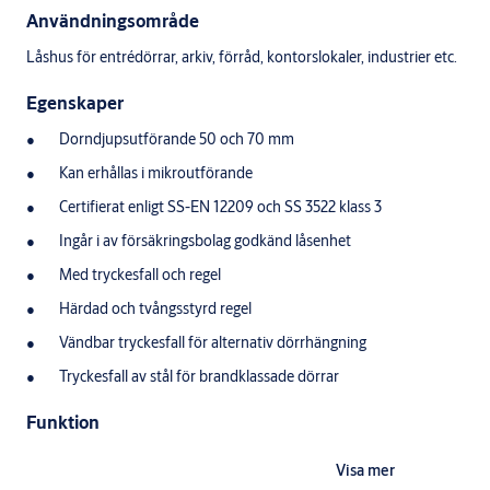
Användningsområde
Låshus för entrédörrar, arkiv, förråd, kontorslokaler, industrier etc.
Egenskaper
Dorndjupsutförande 50 och 70 mm
Kan erhållas i mikroutförande
Certifierat enligt SS-EN 12209 och SS 3522 klass 3
Ingår i av försäkringsbolag godkänd låsenhet
Med tryckesfall och regel
Härdad och tvångsstyrd regel
Vändbar tryckesfall för alternativ dörrhängning
Tryckesfall av stål för brandklassade dörrar
Funktion
Regeln låses ut och in men nyckel eller magnetvredcylinder.
Visa mer