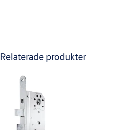
Nerladdningar
MDLåshus
Relaterade produkter
SBSC Certifikat Nr. 18-581 ASSA 8765