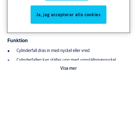
Automatisk förregling av cylinderfall vid 14 mm utlåsning och
intryckt förreglingsfall
Ja, jag accepterar alla cookies
Uppställningsbar cylinderfall Kan kombineras med elslutbleck
Instickslås för speciellt urtagsmått
Funktion
Cylinderfall dras in med nyckel eller vred
Cylinderfallen kan ställas upp med uppställningsnyckel
Visa mer