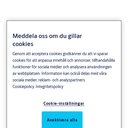
Meddela oss om du gillar
Låshus 585
cookies
Genom att acceptera cookies godkänner du att vi sparar
cookies för att anpassa innehåll och annonser, tillhandahålla
funktioner för sociala medier och analysera användningen
av webbplatsen. Information kan också delas med våra
Användningsområde
sociala medier, reklam- och analyspartners.
Låshus för entrédörrar och portar inom utbytesmarknaden (ROT)
Cookiepolicy
Integritetspolicy
där modullås ej kan fällas in.
Egenskaper
Cookie-inställningar
Dorndjupsutförande 50 mm
Avaktivera alla
Med cylinder- och förreglingsfall