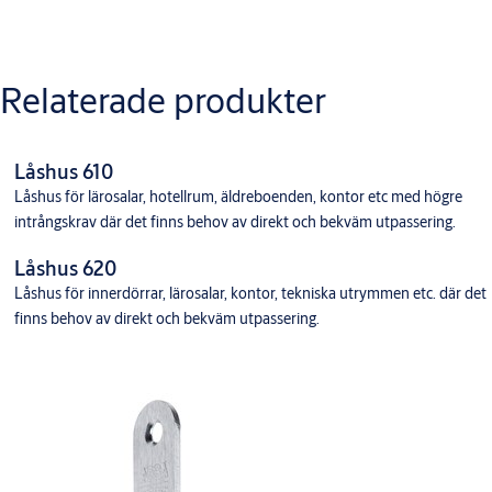
Dörr öppnas med draghandtag
Nerladdningar
Insida
Relaterade produkter
Cylinder och förreglingsfall dras in med trycke
MDLåshus
Låshus 610
Låshus för lärosalar, hotellrum, äldreboenden, kontor etc med högre
intrångskrav där det finns behov av direkt och bekväm utpassering.
Låshus 620
Låshus för innerdörrar, lärosalar, kontor, tekniska utrymmen etc. där det
finns behov av direkt och bekväm utpassering.