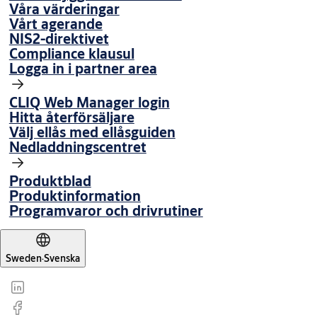
Våra värderingar
Vårt agerande
NIS2-direktivet
Compliance klausul
Logga in i partner area
CLIQ Web Manager login
Hitta återförsäljare
Välj ellås med ellåsguiden
Nedladdningscentret
Produktblad
Produktinformation
Programvaror och drivrutiner
Sweden
·
Svenska