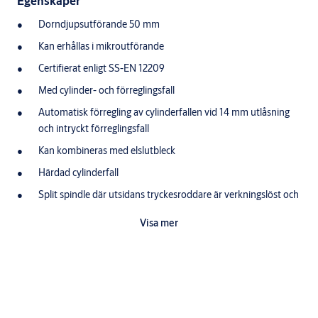
Egenskaper
Dorndjupsutförande 50 mm
Kan erhållas i mikroutförande
Certifierat enligt SS-EN 12209
Med cylinder- och förreglingsfall
Automatisk förregling av cylinderfallen vid 14 mm utlåsning
och intryckt förreglingsfall
Kan kombineras med elslutbleck
Härdad cylinderfall
Split spindle där utsidans tryckesroddare är verkningslöst och
endast återfjädrar
Visa mer
Vändbar fall
Funktion
Utsida
Cylinder och förreglingsfall dras in med nyckel