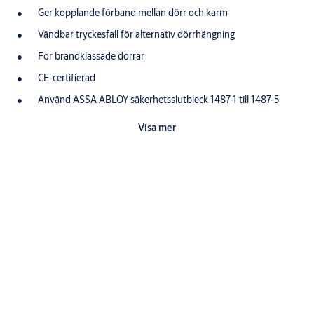
Ger kopplande förband mellan dörr och karm
Vändbar tryckesfall för alternativ dörrhängning
För brandklassade dörrar
CE-certifierad
Använd ASSA ABLOY säkerhetsslutbleck 1487-1 till 1487-5
1489-11, 1489-12 eller standardslutbleck 1264-1 till 1264-8
Visa mer
Funktion
Hakregeln låses ut och in med nyckel från utsida eller vred
från insida
Tryckesfallen dras in med trycke
2002-serien är utvecklad för att klara höga säkerhetskrav
Nerladdningar