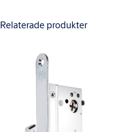
M4607.2305 - Produktblad Låshus 2002T-TRYGG
Varianter
Relaterade produkter
Produkt-ID
Attribut
9402304AA23
Ytbehandling: 057
9402304AB23
Ytbehandling: 057