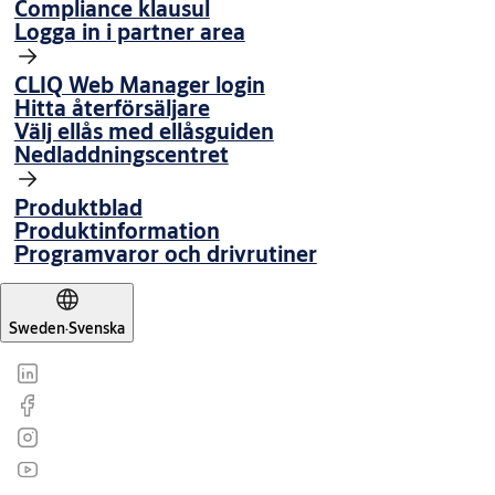
Compliance klausul
Logga in i partner area
CLIQ Web Manager login
Hitta återförsäljare
Välj ellås med ellåsguiden
Nedladdningscentret
Produktblad
Produktinformation
Programvaror och drivrutiner
Sweden
·
Svenska