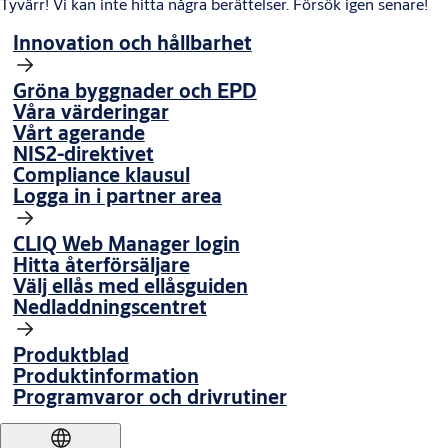
Tyvärr! Vi kan inte hitta några berättelser. Försök igen senare!
Innovation och hållbarhet
Gröna byggnader och EPD
Våra värderingar
Vårt agerande
NIS2-direktivet
Compliance klausul
Logga in i partner area
CLIQ Web Manager login
Hitta återförsäljare
Välj ellås med ellåsguiden
Nedladdningscentret
Produktblad
Produktinformation
Programvaror och drivrutiner