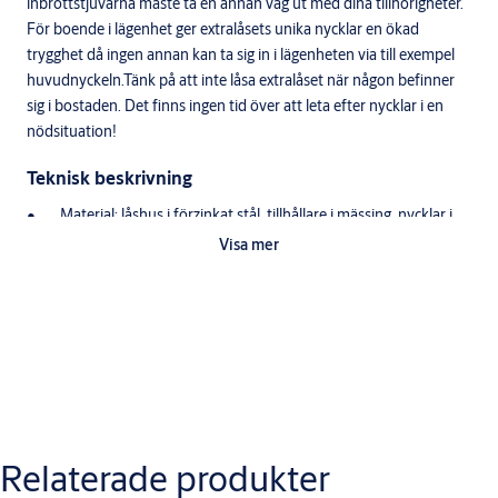
inbrottstjuvarna måste ta en annan väg ut med dina tillhörigheter.
För boende i lägenhet ger extralåsets unika nycklar en ökad
trygghet då ingen annan kan ta sig in i lägenheten via till exempel
huvudnyckeln.Tänk på att inte låsa extralåset när någon befinner
sig i bostaden. Det finns ingen tid över att leta efter nycklar i en
nödsituation!
Teknisk beskrivning
Material: låshus i förzinkat stål, tillhållare i mässing, nycklar i
mässing.
Visa mer
Ytbehandling: Nyckelskylt i krom.
Nyckellängd: 80 mm.
Godkänt enligt Svensk Standard 3522, klass 3.
Härdad hakregel försvårar genomsågning.
Varianter
Automatisk förregling vid 360° nyckelvridning.
Självblockerande hakregel vid en viss brytkraft.
Produkt
Produkt-ID
Attribut
Relaterade produkter
LÅSSATS FAS 309EVO
Ytbehandling:
819153110011
Förpackningen innehåller