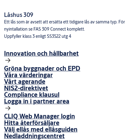
EXTRALÅS K.
011
1 st. låshus 309 Connect.
Låshus 309
1 st. borrskydd.
Ett lås som är avsett att ersätta ett tidigare lås av samma typ. För
1 st. säkerhetsslutbleck.
nyintallation se FAS 309 Connect komplett.
Uppfyller klass 3 enligt SS3522 utg 4
2 st. nyckelskyltar.
3 st. nycklar.
Innovation och hållbarhet
skruvar.
Gröna byggnader och EPD
Våra värderingar
Vårt agerande
NIS2-direktivet
Compliance klausul
Logga in i partner area
CLIQ Web Manager login
Hitta återförsäljare
Välj ellås med ellåsguiden
Nedladdningscentret