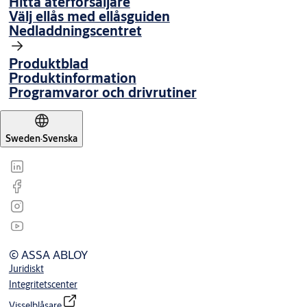
Hitta återförsäljare
Välj ellås med ellåsguiden
Nedladdningscentret
Produktblad
Produktinformation
Programvaror och drivrutiner
Sweden
·
Svenska
© ASSA ABLOY
Juridiskt
Integritetscenter
Visselblåsare