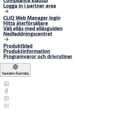
Compliance klausul
Logga in i partner area
CLIQ Web Manager login
Hitta återförsäljare
Välj ellås med ellåsguiden
Nedladdningscentret
Produktblad
Produktinformation
Programvaror och drivrutiner
Sweden
·
Svenska