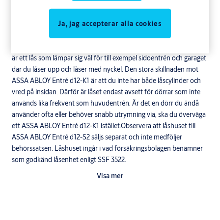
ytterdörrar till ditt hus, varav en del inte används så ofta.När du
köper en ny dörr levereras den ofta med låshuset ASSA
Ja, jag accepterar alla cookies
ABLOY 410, 8765 &amp; 510, vilken passar utmärkt för detta
låspaket.Låshus med hakregel håller samman dörren och karmen.
Låscylinder på både utsidan och insidan.ASSA ABLOY Entré d12-S2
är ett lås som lämpar sig väl för till exempel sidoentrén och garaget
där du låser upp och låser med nyckel. Den stora skillnaden mot
ASSA ABLOY Entré d12-K1 är att du inte har både låscylinder och
vred på insidan. Därför är låset endast avsett för dörrar som inte
används lika frekvent som huvudentrén. Är det en dörr du ändå
använder ofta eller behöver snabb utrymning via, ska du överväga
ett ASSA ABLOY Entré d12-K1 istället.Observera att låshuset till
ASSA ABLOY Entré d12-S2 säljs separat och inte medföljer
behörssatsen. Låshuset ingår i vad försäkringsbolagen benämner
som godkänd låsenhet enligt SSF 3522.
Visa mer
Teknisk beskrivning
Ytbehandling: Nickel, Matt krom.
Behörsats för entrédörr.