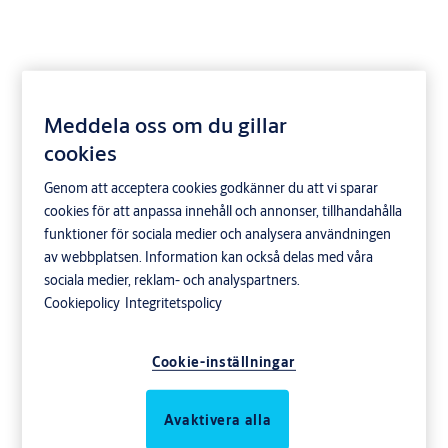
Meddela oss om du gillar
ASSA ABLOY Entré S2
cookies
Genom att acceptera cookies godkänner du att vi sparar
cookies för att anpassa innehåll och annonser, tillhandahålla
funktioner för sociala medier och analysera användningen
av webbplatsen. Information kan också delas med våra
sociala medier, reklam- och analyspartners.
Cookiepolicy
Integritetspolicy
Cookie-inställningar
Produktbeskrivning
Avaktivera alla
ASSA ABLOY Entré d12-S2 är en bra lösning för dig som har fler